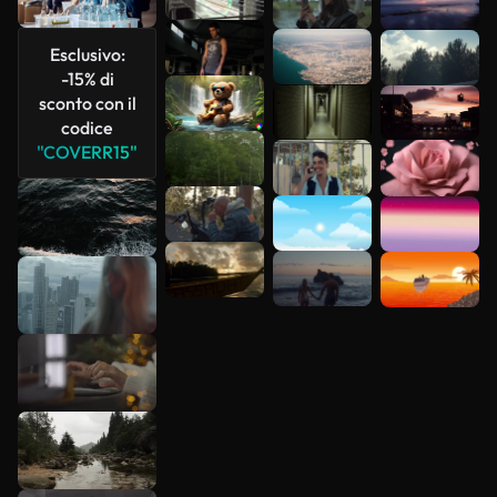
più
Esclusivo:
-15% di
sconto con il
codice
"COVERR15"