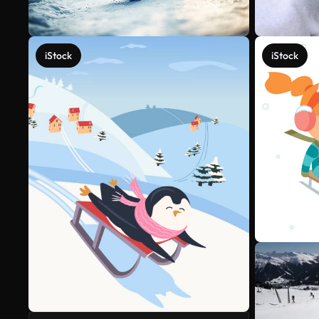
iStock
iStock