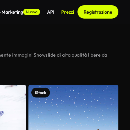
o Marketing
API
Prezzi
Registrazione
Nuovo
mente immagini Snowslide di alta qualità libere da
iStock