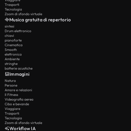
Trasporti
Tecnologia
Zoom di sfondo virtuale
Musica gratuita di repertorio
sintesi
Drum elettronico
chiavi
pianoforte
Cinematica
Smooth
elettronica
Ambiente
stringhe
batterie acustiche
Immagini
Natura
Persone
Amore e relazioni
Il Fitness
Videografia aerea
Cibo e bevande
Viaggiare
Trasporti
Tecnologia
Zoom di sfondo virtuale
Workflow IA