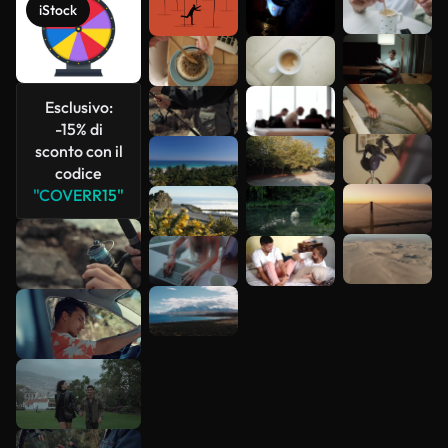
Scopri di
iStock
più
Esclusivo:
-15% di
sconto con il
codice
"COVERR15"