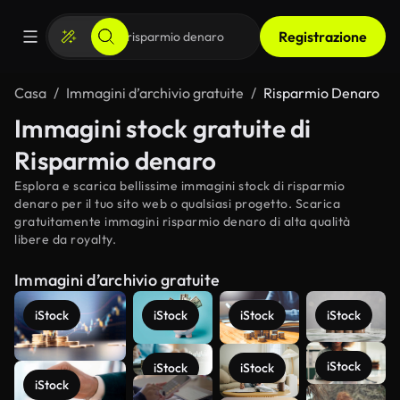
Registrazione
Casa
Immagini d’archivio gratuite
Risparmio Denaro
Immagini stock gratuite di
Risparmio denaro
Esplora e scarica bellissime immagini stock di risparmio
denaro per il tuo sito web o qualsiasi progetto. Scarica
gratuitamente immagini risparmio denaro di alta qualità
libere da royalty.
Immagini d’archivio gratuite
iStock
iStock
iStock
iStock
iStock
iStock
iStock
iStock
Scopri di