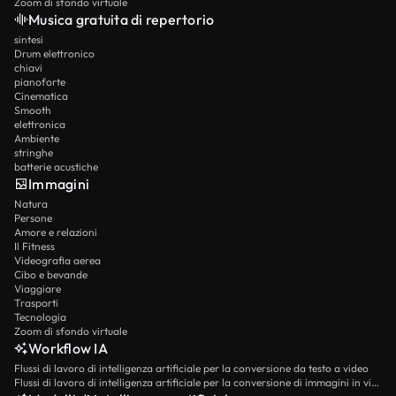
Zoom di sfondo virtuale
Musica gratuita di repertorio
sintesi
Drum elettronico
chiavi
pianoforte
Cinematica
Smooth
elettronica
Ambiente
stringhe
batterie acustiche
Immagini
Natura
Persone
Amore e relazioni
Il Fitness
Videografia aerea
Cibo e bevande
Viaggiare
Trasporti
Tecnologia
Zoom di sfondo virtuale
Workflow IA
Flussi di lavoro di intelligenza artificiale per la conversione da testo a video
Flussi di lavoro di intelligenza artificiale per la conversione di immagini in video