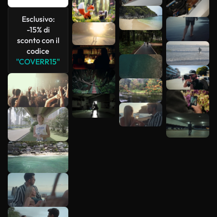
Scopri di
più
Esclusivo:
-15% di
sconto con il
codice
"COVERR15"