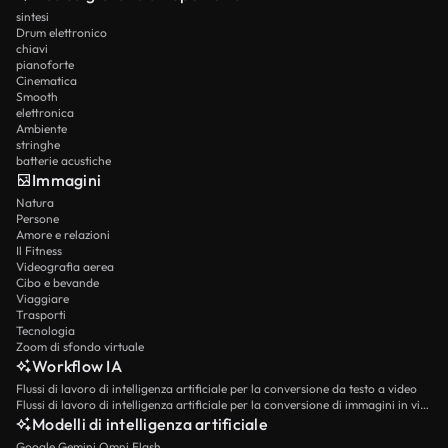
sintesi
Drum elettronico
chiavi
pianoforte
Cinematica
Smooth
elettronica
Ambiente
stringhe
batterie acustiche
Immagini
Natura
Persone
Amore e relazioni
Il Fitness
Videografia aerea
Cibo e bevande
Viaggiare
Trasporti
Tecnologia
Zoom di sfondo virtuale
Workflow IA
Flussi di lavoro di intelligenza artificiale per la conversione da testo a video
Flussi di lavoro di intelligenza artificiale per la conversione di immagini in video
Modelli di intelligenza artificiale
Google Gemini Omni Flash