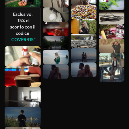
Scopri di
più
Esclusivo:
-15% di
sconto con il
codice
"COVERR15"