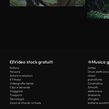
Video stock gratuiti
Musica g
Natura
sintesi
Persone
Drum elettronic
Amore e relazioni
chiavi
Il Fitness
pianoforte
Videografia aerea
Cinematica
Cibo e bevande
Smooth
Viaggiare
elettronica
Trasporti
Ambiente
Tecnologia
stringhe
Zoom di sfondo virtuale
batterie acustic