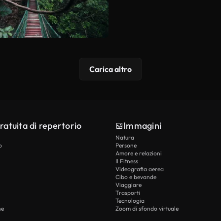
Carica altro
ratuita di repertorio
Immagini
Natura
o
Persone
Amore e relazioni
Il Fitness
Videografia aerea
Cibo e bevande
Viaggiare
Trasporti
Tecnologia
he
Zoom di sfondo virtuale