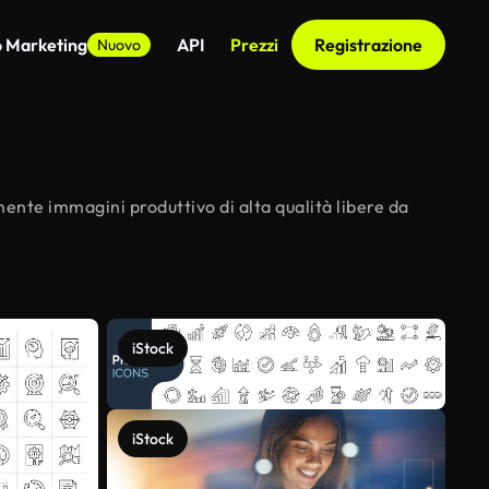
o Marketing
API
Prezzi
Registrazione
Nuovo
mente immagini produttivo di alta qualità libere da
iStock
iStock