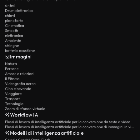
sintesi
Drum elettronico
chiavi
pianoforte
Cinematica
Smooth
elettronica
Ambiente
stringhe
batterie acustiche
Immagini
Natura
Persone
Amore e relazioni
Il Fitness
Videografia aerea
Cibo e bevande
Viaggiare
Trasporti
Tecnologia
Zoom di sfondo virtuale
Workflow IA
Flussi di lavoro di intelligenza artificiale per la conversione da testo a video
Flussi di lavoro di intelligenza artificiale per la conversione di immagini in video
Modelli di intelligenza artificiale
Google Gemini Omni Flash