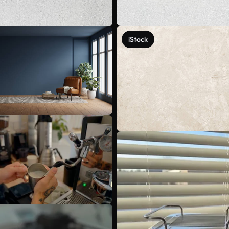
iStock