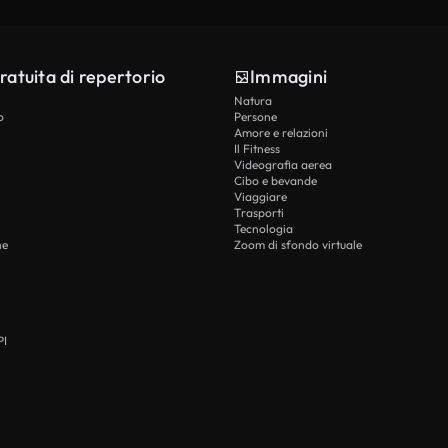
ratuita di repertorio
Immagini
Natura
o
Persone
Amore e relazioni
Il Fitness
Videografia aerea
Cibo e bevande
Viaggiare
Trasporti
Tecnologia
he
Zoom di sfondo virtuale
PI