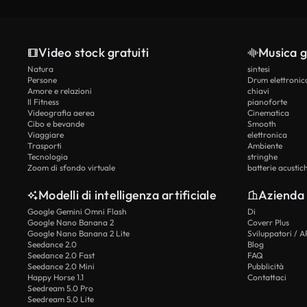
Video stock gratuiti
Musica g
Natura
sintesi
Persone
Drum elettronic
Amore e relazioni
chiavi
Il Fitness
pianoforte
Videografia aerea
Cinematica
Cibo e bevande
Smooth
Viaggiare
elettronica
Trasporti
Ambiente
Tecnologia
stringhe
Zoom di sfondo virtuale
batterie acustic
Modelli di intelligenza artificiale
Azienda
Google Gemini Omni Flash
Di
Google Nano Banana 2
Coverr Plus
Google Nano Banana 2 Lite
Sviluppatori / A
Seedance 2.0
Blog
Seedance 2.0 Fast
FAQ
Seedance 2.0 Mini
Pubblicità
Happy Horse 1.1
Contattaci
Seedream 5.0 Pro
Seedream 5.0 Lite