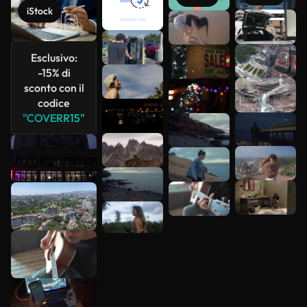
iStock
Scopri di
più
Esclusivo:
-15% di
sconto con il
codice
"COVERR15"