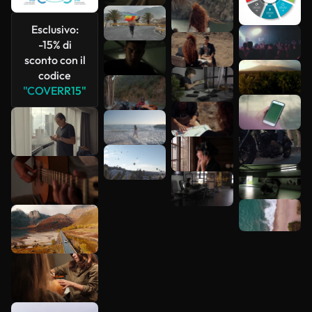
Esclusivo:
-15% di
Scopri di
sconto con il
più
codice
"COVERR15"