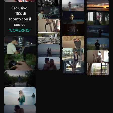
Esclusivo:
Scopri di
-15% di
più
sconto con il
codice
"COVERR15"