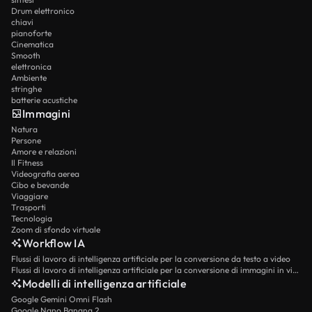
Drum elettronico
chiavi
pianoforte
Cinematica
Smooth
elettronica
Ambiente
stringhe
batterie acustiche
Immagini
Natura
Persone
Amore e relazioni
Il Fitness
Videografia aerea
Cibo e bevande
Viaggiare
Trasporti
Tecnologia
Zoom di sfondo virtuale
Workflow IA
Flussi di lavoro di intelligenza artificiale per la conversione da testo a video
Flussi di lavoro di intelligenza artificiale per la conversione di immagini in video
Modelli di intelligenza artificiale
Google Gemini Omni Flash
Google Nano Banana 2