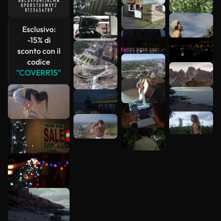
più
Esclusivo:
-15% di
sconto con il
codice
"COVERR15"