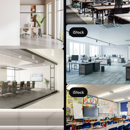
iStock
iStock