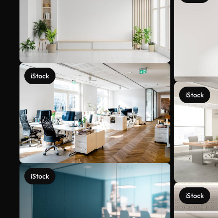
iStock
iStock
iStock
iStock