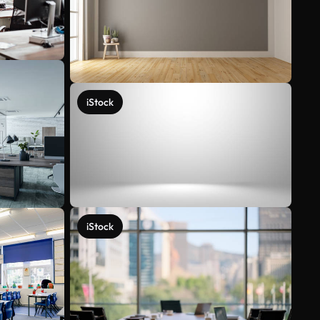
iStock
iStock