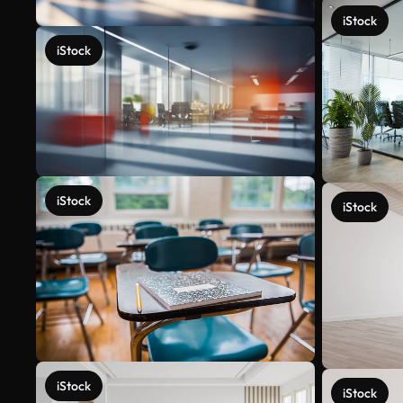
iStock
iStock
iStock
iStock
iStock
iStock