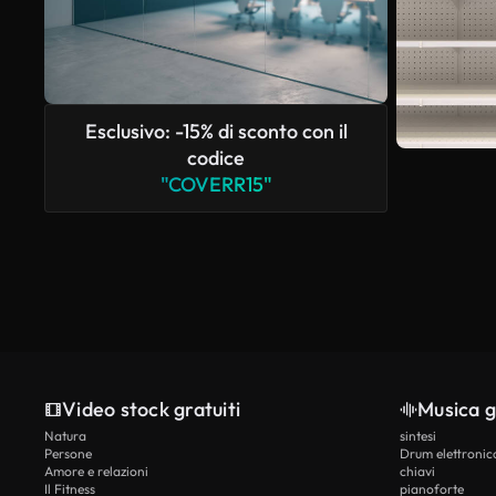
Esclusivo: -15% di sconto con il
codice
"COVERR15"
Video stock gratuiti
Musica g
Natura
sintesi
Persone
Drum elettronic
Amore e relazioni
chiavi
Il Fitness
pianoforte