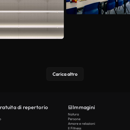
Carica altro
ratuita di repertorio
Immagini
Natura
o
Persone
Amore e relazioni
Il Fitness