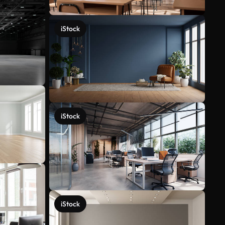
iStock
iStock
iStock