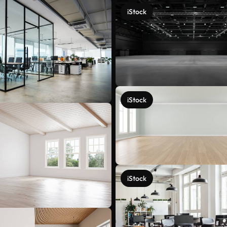
iStock
iStock
iStock