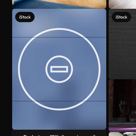
iStock
iStock