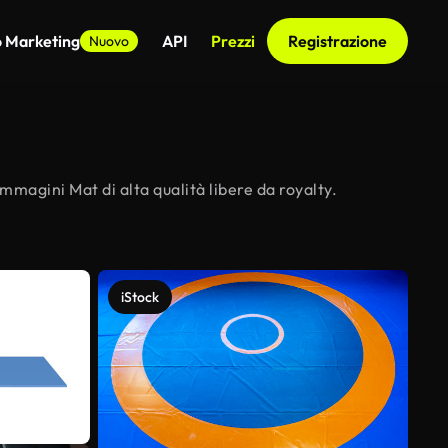
o Marketing
API
Prezzi
Registrazione
Nuovo
mmagini Mat di alta qualità libere da royalty.
iStock