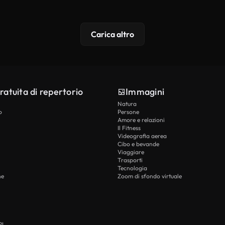
Carica altro
ratuita di repertorio
Immagini
Natura
o
Persone
Amore e relazioni
Il Fitness
Videografia aerea
Cibo e bevande
Viaggiare
Trasporti
Tecnologia
he
Zoom di sfondo virtuale
PI