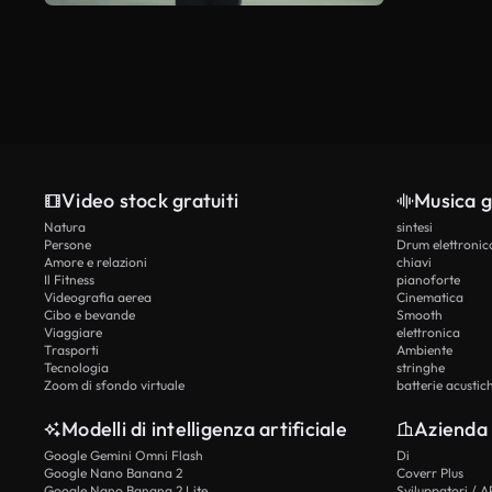
Video stock gratuiti
Musica g
Natura
sintesi
Persone
Drum elettronic
Amore e relazioni
chiavi
Il Fitness
pianoforte
Videografia aerea
Cinematica
Cibo e bevande
Smooth
Viaggiare
elettronica
Trasporti
Ambiente
Tecnologia
stringhe
Zoom di sfondo virtuale
batterie acustic
Modelli di intelligenza artificiale
Azienda
Google Gemini Omni Flash
Di
Google Nano Banana 2
Coverr Plus
Google Nano Banana 2 Lite
Sviluppatori / A