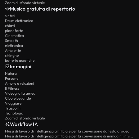
Zoom di sfondo virtuale
Musica gratuita di repertorio
sintesi
Drum elettronico
chiavi
pianoforte
Cinematica
Smooth
elettronica
Ambiente
stringhe
batterie acustiche
Immagini
Natura
Persone
Amore e relazioni
Il Fitness
Videografia aerea
Cibo e bevande
Viaggiare
Trasporti
Tecnologia
Zoom di sfondo virtuale
Workflow IA
Flussi di lavoro di intelligenza artificiale per la conversione da testo a video
Flussi di lavoro di intelligenza artificiale per la conversione di immagini in video