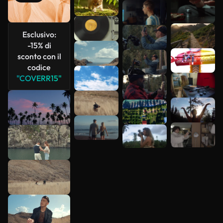
Scopri di
più
Esclusivo:
-15% di
sconto con il
codice
"COVERR15"