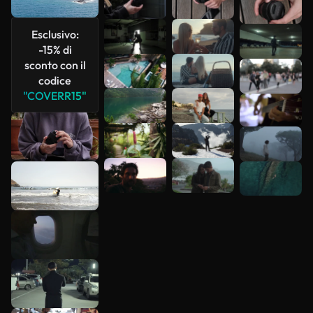
Scopri di
più
Esclusivo:
-15% di
sconto con il
codice
"COVERR15"