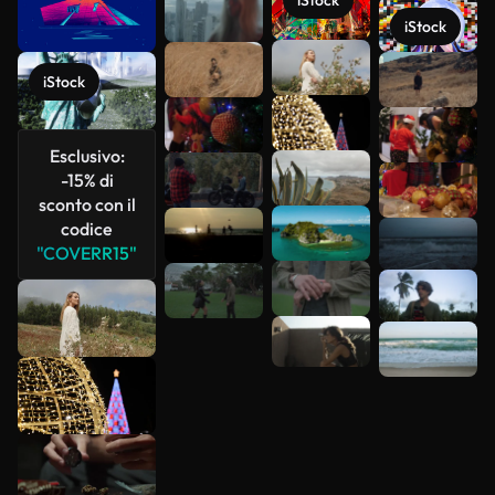
iStock
iStock
Scopri di
iStock
più
Esclusivo:
-15% di
sconto con il
codice
"COVERR15"