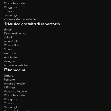
Cibo e bevande
Viaggiare
Trasporti
Tecnologia
Zoom di sfondo virtuale
Musica gratuita di repertorio
sintesi
Drum elettronico
chiavi
pianoforte
Cinematica
Smooth
elettronica
Ambiente
stringhe
batterie acustiche
Immagini
Natura
Persone
Amore e relazioni
Il Fitness
Videografia aerea
Cibo e bevande
Viaggiare
Trasporti
Tecnologia