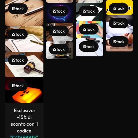
iStock
iStock
iStock
iStock
iStock
iStock
iStock
iStock
iStock
iStock
iStock
Scopri di
iStock
più
iStock
Esclusivo:
-15% di
sconto con il
codice
"COVERR15"