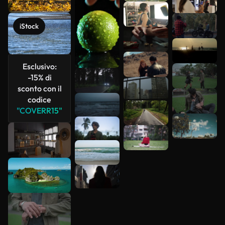
più
iStock
Esclusivo:
-15% di
sconto con il
codice
"COVERR15"