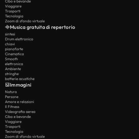
Cibo e bevande
Viaggiare
Trasporti
Tecnologia
Zoom di sfondo virtuale
Musica gratuita di repertorio
sintesi
Drum elettronico
chiavi
pianoforte
Cinematica
Smooth
elettronica
Ambiente
stringhe
batterie acustiche
Immagini
Natura
Persone
Amore e relazioni
Il Fitness
Videografia aerea
Cibo e bevande
Viaggiare
Trasporti
Tecnologia
Zoom di sfondo virtuale