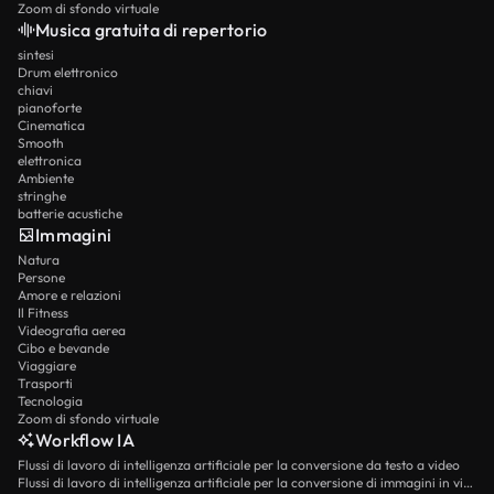
Zoom di sfondo virtuale
Musica gratuita di repertorio
sintesi
Drum elettronico
chiavi
pianoforte
Cinematica
Smooth
elettronica
Ambiente
stringhe
batterie acustiche
Immagini
Natura
Persone
Amore e relazioni
Il Fitness
Videografia aerea
Cibo e bevande
Viaggiare
Trasporti
Tecnologia
Zoom di sfondo virtuale
Workflow IA
Flussi di lavoro di intelligenza artificiale per la conversione da testo a video
Flussi di lavoro di intelligenza artificiale per la conversione di immagini in video