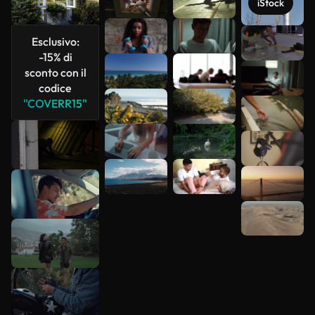
iStock
Scopri di
Esclusivo:
più
-15% di
sconto con il
codice
"COVERR15"