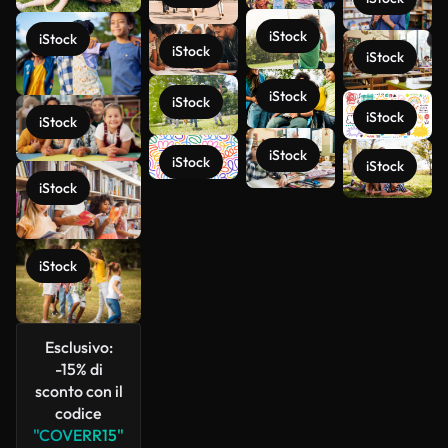
iStock
iStock
iStock
iStock
iStock
iStock
iStock
iStock
iStock
iStock
iStock
iStock
Scopri di
più
iStock
Esclusivo:
-15% di
sconto con il
codice
"COVERR15"