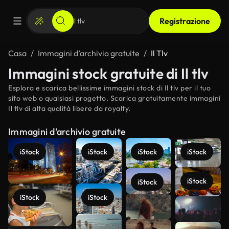
Registrazione
Casa
Immagini d’archivio gratuite
Il Tlv
Immagini stock gratuite di Il tlv
Esplora e scarica bellissime immagini stock di Il tlv per il tuo
sito web o qualsiasi progetto. Scarica gratuitamente immagini
Il tlv di alta qualità libere da royalty.
Immagini d’archivio gratuite
iStock
iStock
iStock
iStock
iStock
iStock
iStock
iStock
Scopri di
più