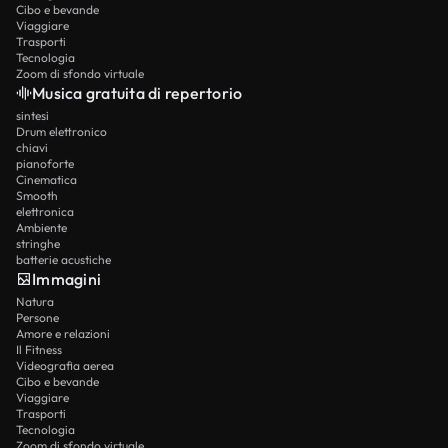
Cibo e bevande
Viaggiare
Trasporti
Tecnologia
Zoom di sfondo virtuale
Musica gratuita di repertorio
sintesi
Drum elettronico
chiavi
pianoforte
Cinematica
Smooth
elettronica
Ambiente
stringhe
batterie acustiche
Immagini
Natura
Persone
Amore e relazioni
Il Fitness
Videografia aerea
Cibo e bevande
Viaggiare
Trasporti
Tecnologia
Zoom di sfondo virtuale