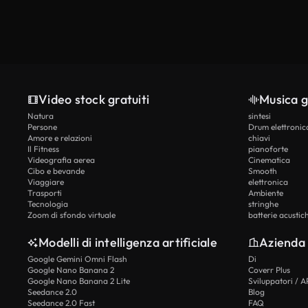
Video stock gratuiti
Musica g
Natura
sintesi
Persone
Drum elettronic
Amore e relazioni
chiavi
Il Fitness
pianoforte
Videografia aerea
Cinematica
Cibo e bevande
Smooth
Viaggiare
elettronica
Trasporti
Ambiente
Tecnologia
stringhe
Zoom di sfondo virtuale
batterie acustic
Modelli di intelligenza artificiale
Azienda
Google Gemini Omni Flash
Di
Google Nano Banana 2
Coverr Plus
Google Nano Banana 2 Lite
Sviluppatori / A
Seedance 2.0
Blog
Seedance 2.0 Fast
FAQ