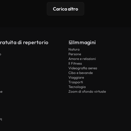
Carica altro
ratuita di repertorio
Immagini
Natura
o
Persone
Amore e relazioni
Il Fitness
Videografia aerea
Cibo e bevande
Viaggiare
Trasporti
Tecnologia
he
Zoom di sfondo virtuale
PI