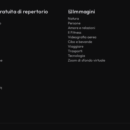
ratuita di repertorio
Immagini
Natura
o
Persone
Amore e relazioni
Il Fitness
Videografia aerea
Cibo e bevande
Viaggiare
Trasporti
Tecnologia
he
Zoom di sfondo virtuale
PI