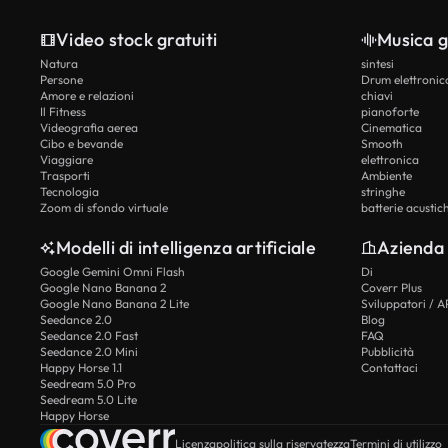
Video stock gratuiti
Musica g
Natura
sintesi
Persone
Drum elettronic
Amore e relazioni
chiavi
Il Fitness
pianoforte
Videografia aerea
Cinematica
Cibo e bevande
Smooth
Viaggiare
elettronica
Trasporti
Ambiente
Tecnologia
stringhe
Zoom di sfondo virtuale
batterie acustic
Modelli di intelligenza artificiale
Azienda
Google Gemini Omni Flash
Di
Google Nano Banana 2
Coverr Plus
Google Nano Banana 2 Lite
Sviluppatori / A
Seedance 2.0
Blog
Seedance 2.0 Fast
FAQ
Seedance 2.0 Mini
Pubblicità
Happy Horse 1.1
Contattaci
Seedream 5.0 Pro
Seedream 5.0 Lite
Happy Horse
Licenza
politica sulla riservatezza
Termini di utilizzo