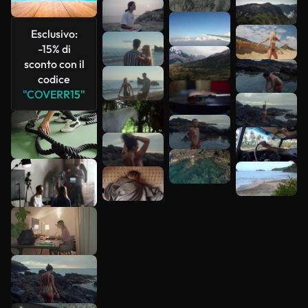
Scopri di
più
Esclusivo:
-15% di
sconto con il
codice
"COVERR15"