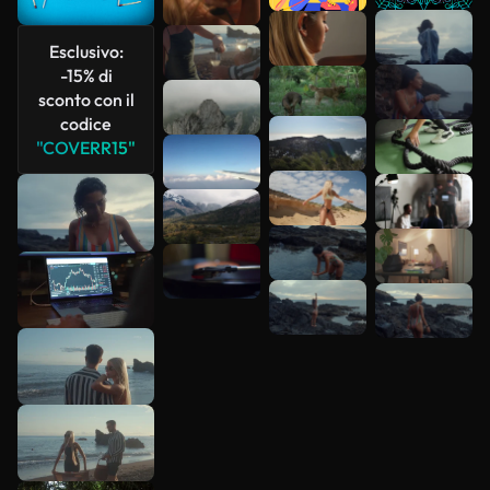
Scopri di
Esclusivo:
più
-15% di
sconto con il
codice
"COVERR15"