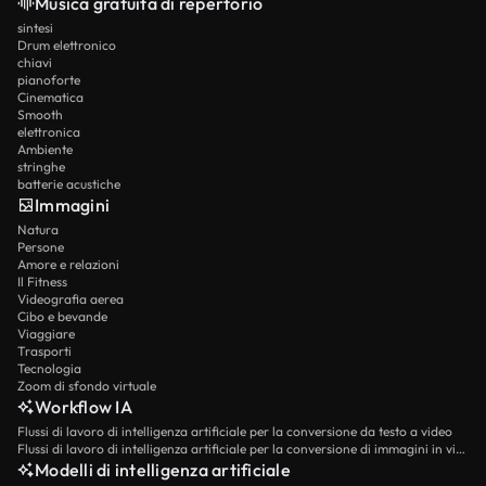
Musica gratuita di repertorio
sintesi
Drum elettronico
chiavi
pianoforte
Cinematica
Smooth
elettronica
Ambiente
stringhe
batterie acustiche
Immagini
Natura
Persone
Amore e relazioni
Il Fitness
Videografia aerea
Cibo e bevande
Viaggiare
Trasporti
Tecnologia
Zoom di sfondo virtuale
Workflow IA
Flussi di lavoro di intelligenza artificiale per la conversione da testo a video
Flussi di lavoro di intelligenza artificiale per la conversione di immagini in video
Modelli di intelligenza artificiale