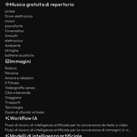
Musica gratuita di repertorio
sintesi
Drum elettronico
chiavi
pianoforte
Cinematica
Smooth
elettronica
Ambiente
stringhe
batterie acustiche
Immagini
Natura
Persone
Amore e relazioni
Il Fitness
Videografia aerea
Cibo e bevande
Viaggiare
Trasporti
Tecnologia
Zoom di sfondo virtuale
Workflow IA
Flussi di lavoro di intelligenza artificiale per la conversione da testo a video
Flussi di lavoro di intelligenza artificiale per la conversione di immagini in video
Modelli di intelligenza artificiale