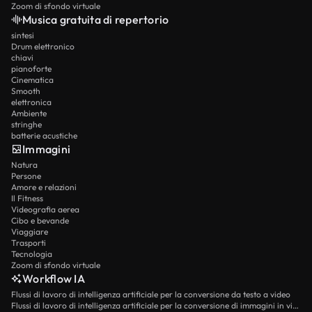
Zoom di sfondo virtuale
Musica gratuita di repertorio
sintesi
Drum elettronico
chiavi
pianoforte
Cinematica
Smooth
elettronica
Ambiente
stringhe
batterie acustiche
Immagini
Natura
Persone
Amore e relazioni
Il Fitness
Videografia aerea
Cibo e bevande
Viaggiare
Trasporti
Tecnologia
Zoom di sfondo virtuale
Workflow IA
Flussi di lavoro di intelligenza artificiale per la conversione da testo a video
Flussi di lavoro di intelligenza artificiale per la conversione di immagini in video