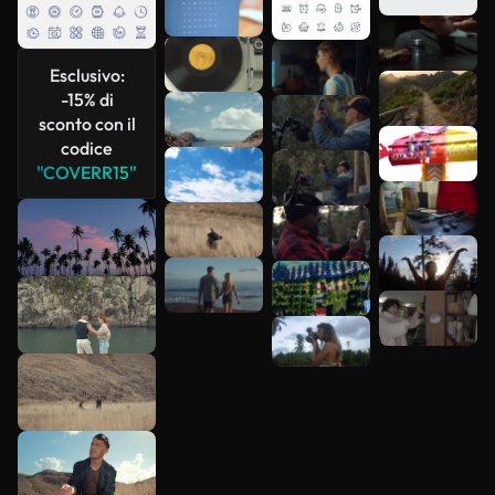
Scopri di
Esclusivo:
più
-15% di
sconto con il
codice
"COVERR15"