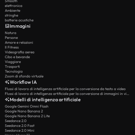
Smooth
elettronica
Ambiente
stringhe
batterie acustiche
Immagini
Natura
Persone
Amore e relazioni
Il Fitness
Videografia aerea
Cibo e bevande
Viaggiare
Trasporti
Tecnologia
Zoom di sfondo virtuale
Workflow IA
Flussi di lavoro di intelligenza artificiale per la conversione da testo a video
Flussi di lavoro di intelligenza artificiale per la conversione di immagini in video
Modelli di intelligenza artificiale
Google Gemini Omni Flash
Google Nano Banana 2
Google Nano Banana 2 Lite
Seedance 2.0
Seedance 2.0 Fast
Seedance 2.0 Mini