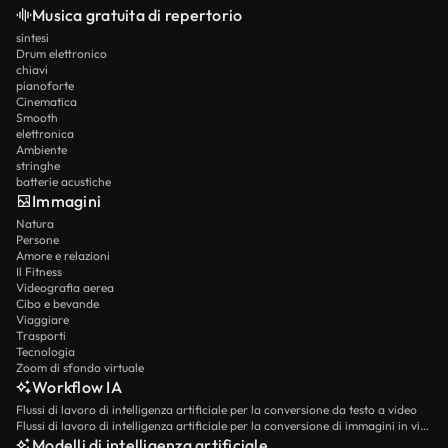
Musica gratuita di repertorio
sintesi
Drum elettronico
chiavi
pianoforte
Cinematica
Smooth
elettronica
Ambiente
stringhe
batterie acustiche
Immagini
Natura
Persone
Amore e relazioni
Il Fitness
Videografia aerea
Cibo e bevande
Viaggiare
Trasporti
Tecnologia
Zoom di sfondo virtuale
Workflow IA
Flussi di lavoro di intelligenza artificiale per la conversione da testo a video
Flussi di lavoro di intelligenza artificiale per la conversione di immagini in video
Modelli di intelligenza artificiale