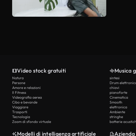
Video stock gratuiti
Musica g
Natura
sintesi
Persone
Drum elettronic
Amore e relazioni
chiavi
Il Fitness
pianoforte
Videografia aerea
Cinematica
Cibo e bevande
Smooth
Viaggiare
elettronica
Trasporti
Ambiente
Tecnologia
stringhe
Zoom di sfondo virtuale
batterie acustic
Modelli di intelligenza artificiale
Azienda