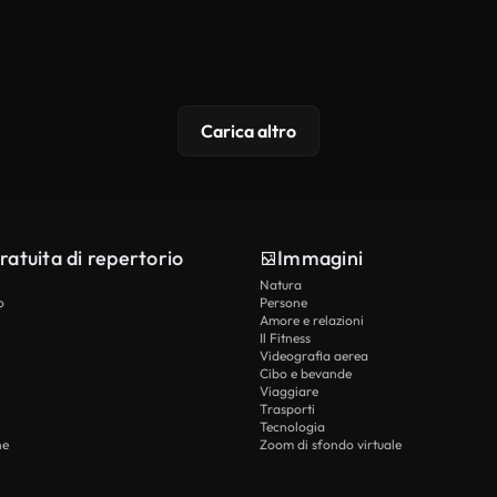
Carica altro
ratuita di repertorio
Immagini
Natura
o
Persone
Amore e relazioni
Il Fitness
Videografia aerea
Cibo e bevande
Viaggiare
Trasporti
Tecnologia
he
Zoom di sfondo virtuale