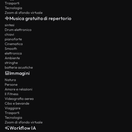
Trasporti
Tecnologia
Zoom di sfondo virtuale
Musica gratuita di repertorio
sintesi
Drum elettronico
chiavi
pianoforte
Cinematica
Smooth
elettronica
Ambiente
stringhe
batterie acustiche
Immagini
Natura
Persone
Amore e relazioni
Il Fitness
Videografia aerea
Cibo e bevande
Viaggiare
Trasporti
Tecnologia
Zoom di sfondo virtuale
Workflow IA