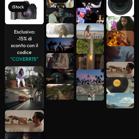
iStock
Scopri di
Esclusivo:
più
-15% di
sconto con il
codice
"COVERR15"