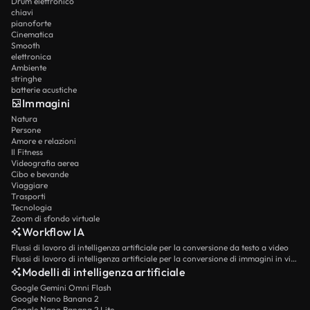
Drum elettronico
chiavi
pianoforte
Cinematica
Smooth
elettronica
Ambiente
stringhe
batterie acustiche
Immagini
Natura
Persone
Amore e relazioni
Il Fitness
Videografia aerea
Cibo e bevande
Viaggiare
Trasporti
Tecnologia
Zoom di sfondo virtuale
Workflow IA
Flussi di lavoro di intelligenza artificiale per la conversione da testo a video
Flussi di lavoro di intelligenza artificiale per la conversione di immagini in video
Modelli di intelligenza artificiale
Google Gemini Omni Flash
Google Nano Banana 2
Google Nano Banana 2 Lite