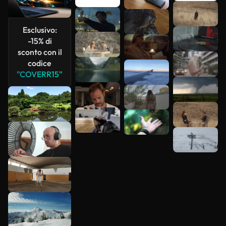
Scopri di
più
Esclusivo:
-15% di
sconto con il
codice
"COVERR15"