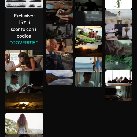
Esclusivo:
Scopri di
-15% di
più
sconto con il
codice
"COVERR15"