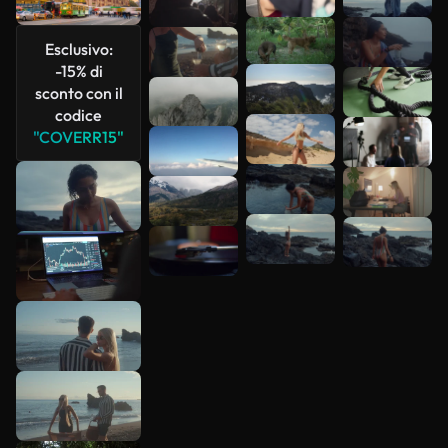
più
Esclusivo:
-15% di
sconto con il
codice
"COVERR15"