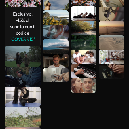
più
Esclusivo:
-15% di
sconto con il
codice
"COVERR15"