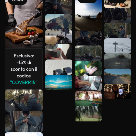
Scopri di
più
Esclusivo:
-15% di
sconto con il
codice
"COVERR15"