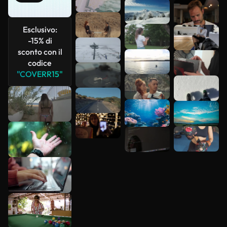
Scopri di
più
Esclusivo:
-15% di
sconto con il
codice
"COVERR15"