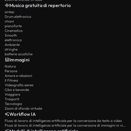
Musica gratuita di repertorio
sintesi
Drum elettronico
chiavi
pianoforte
Cinematica
Smooth
elettronica
Ambiente
stringhe
batterie acustiche
Immagini
Natura
Persone
Amore e relazioni
Il Fitness
Videografia aerea
Cibo e bevande
Viaggiare
Trasporti
Tecnologia
Zoom di sfondo virtuale
Workflow IA
Flussi di lavoro di intelligenza artificiale per la conversione da testo a video
Flussi di lavoro di intelligenza artificiale per la conversione di immagini in video
Modelli di intelligenza artificiale