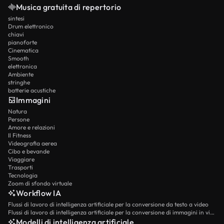
Musica gratuita di repertorio
sintesi
Drum elettronico
chiavi
pianoforte
Cinematica
Smooth
elettronica
Ambiente
stringhe
batterie acustiche
Immagini
Natura
Persone
Amore e relazioni
Il Fitness
Videografia aerea
Cibo e bevande
Viaggiare
Trasporti
Tecnologia
Zoom di sfondo virtuale
Workflow IA
Flussi di lavoro di intelligenza artificiale per la conversione da testo a video
Flussi di lavoro di intelligenza artificiale per la conversione di immagini in video
Modelli di intelligenza artificiale