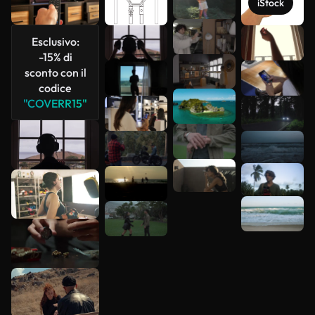
iStock
Scopri di
Esclusivo:
più
-15% di
sconto con il
codice
"COVERR15"