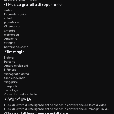
Musica gratuita di repertorio
sintesi
Drum elettronico
chiavi
pianoforte
Cinematica
Smooth
elettronica
Ambiente
stringhe
batterie acustiche
Immagini
Natura
Persone
Amore e relazioni
Il Fitness
Videografia aerea
Cibo e bevande
Viaggiare
Trasporti
Tecnologia
Zoom di sfondo virtuale
Workflow IA
Flussi di lavoro di intelligenza artificiale per la conversione da testo a video
Flussi di lavoro di intelligenza artificiale per la conversione di immagini in video
Modelli di intelligenza artificiale