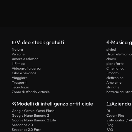
Video stock gratuiti
Musica g
Natura
sintesi
Persone
Drum elettronic
Amore e relazioni
chiavi
Il Fitness
pianoforte
Videografia aerea
Cinematica
Cibo e bevande
Smooth
Viaggiare
elettronica
Trasporti
Ambiente
Tecnologia
stringhe
Zoom di sfondo virtuale
batterie acustic
Modelli di intelligenza artificiale
Azienda
Google Gemini Omni Flash
Di
Google Nano Banana 2
Coverr Plus
Google Nano Banana 2 Lite
Sviluppatori / A
Seedance 2.0
Blog
Seedance 2.0 Fast
FAQ