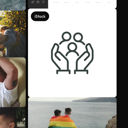
iStock