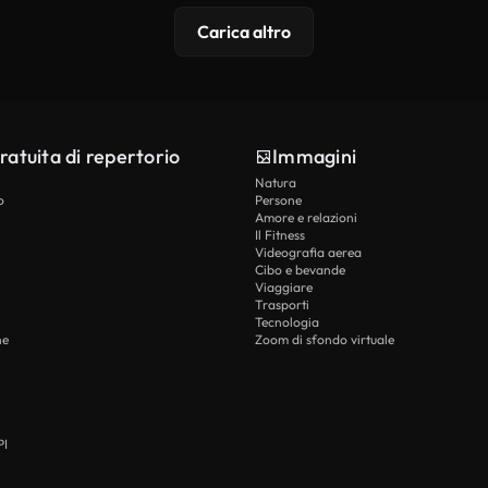
Carica altro
ratuita di repertorio
Immagini
Natura
o
Persone
Amore e relazioni
Il Fitness
Videografia aerea
Cibo e bevande
Viaggiare
Trasporti
Tecnologia
he
Zoom di sfondo virtuale
PI