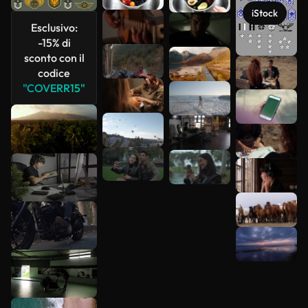
iStock
Esclusivo:
-15% di
sconto con il
codice
Scopri di
"COVERR15"
più