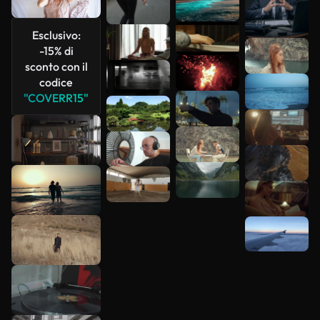
Esclusivo:
-15% di
sconto con il
Scopri di
codice
più
"COVERR15"