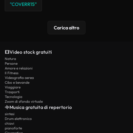
"COVERR15"
Carica altro
Video stock gratuiti
Natura
Persone
Amore e relazioni
Il Fitness
Videografia aerea
Cibo e bevande
Viaggiare
Trasporti
Tecnologia
Zoom di sfondo virtuale
Musica gratuita di repertorio
sintesi
Drum elettronico
chiavi
pianoforte
Cinematica